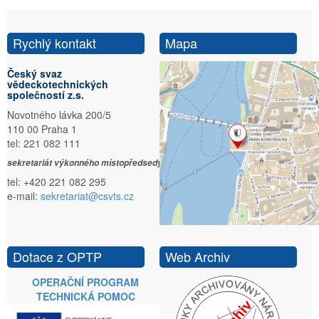
Rychlý kontakt
Mapa
Český svaz
vědeckotechnických
společností z.s.
Novotného lávka 200/5
110 00 Praha 1
tel: 221 082 111
sekretariát výkonného místopředsedy:
tel: +420 221 082 295
e-mail:
sekretariat@csvts.cz
Dotace z OPTP
Web Archiv
OPERAČNÍ PROGRAM
TECHNICKÁ POMOC