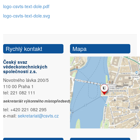
logo-csvts-text-dole.pdf
logo-csvts-text-dole.svg
Rychlý kontakt
Mapa
Český svaz
vědeckotechnických
společností z.s.
Novotného lávka 200/5
110 00 Praha 1
tel: 221 082 111
sekretariát výkonného místopředsedy:
tel: +420 221 082 295
e-mail:
sekretariat@csvts.cz