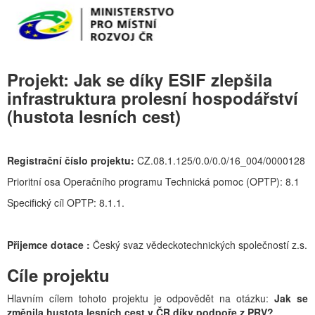
Projekt:
Jak se díky ESIF zlepšila
infrastruktura prolesní hospodářství
(hustota lesních cest)
R
egistrační číslo projektu:
CZ.08.1.125/0.0/0.0/16_004/0000128
Prioritní osa Operačního programu Technická pomoc (OPTP): 8.1
Specifický cíl OPTP: 8.1.1.
Přijemce dotace
:
Český svaz vědeckotechnických společností z.s.
Cíle projektu
Hlavním cílem tohoto projektu je odpovědět na otázku:
Jak se
změnila hustota lesních cest v ČR díky podpoře z PRV?