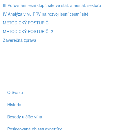
III Porovnání lesní dopr. sítě ve stát. a nestát. sektoru
IV Analýza vlivu PRV na rozvoj lesní cestní sítě
METODICKÝ POSTUP Č. 1
METODICKÝ POSTUP Č. 2
Záverečná zpráva
O Svazu
Historie
Besedy u číše vína
Poskytované oblasti expertízy