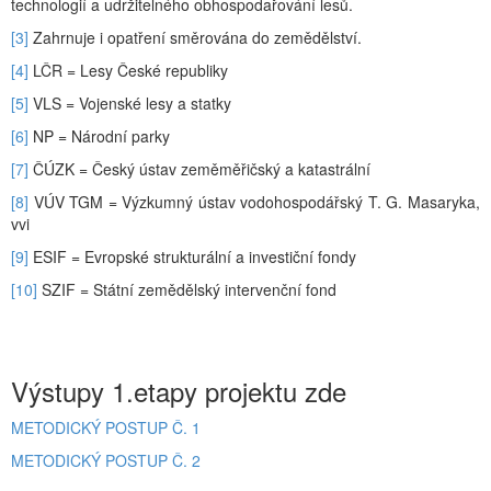
technologií a udržitelného obhospodařování lesů.
[3]
Zahrnuje i opatření směrována do zemědělství.
[4]
LČR = Lesy České republiky
[5]
VLS = Vojenské lesy a statky
[6]
NP = Národní parky
[7]
ČÚZK = Český ústav zeměměřičský a katastrální
[8]
VÚV TGM = Výzkumný ústav vodohospodářský T. G. Masaryka,
vvi
[9]
ESIF = Evropské strukturální a investiční fondy
[10]
SZIF = Státní zemědělský intervenční fond
Výstupy 1.etapy projektu zde
METODICKÝ POSTUP Č. 1
METODICKÝ POSTUP Č. 2