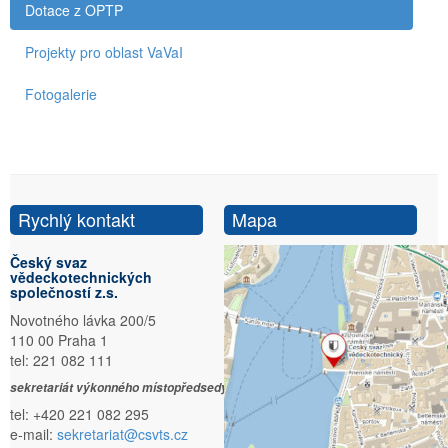
Dotace z OPTP
Projekty pro oblast VaVaI
Fotogalerie
Rychlý kontakt
Mapa
Český svaz
vědeckotechnických
společností z.s.
Novotného lávka 200/5
110 00 Praha 1
tel: 221 082 111
sekretariát výkonného místopředsedy:
tel: +420 221 082 295
e-mail:
sekretariat@csvts.cz