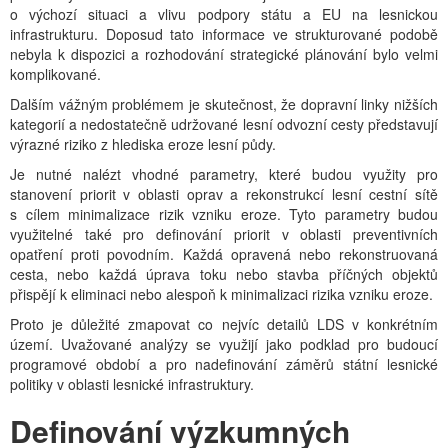
o výchozí situaci a vlivu podpory státu a EU na lesnickou
infrastrukturu. Doposud tato informace ve strukturované podobě
nebyla k dispozici a rozhodování strategické plánování bylo velmi
komplikované.
Dalším vážným problémem je skutečnost, že dopravní linky nižších
kategorií a nedostatečně udržované lesní odvozní cesty představují
výrazné riziko z hlediska eroze lesní půdy.
Je nutné nalézt vhodné parametry, které budou využity pro
stanovení priorit v oblasti oprav a rekonstrukcí lesní cestní sítě
s cílem minimalizace rizik vzniku eroze. Tyto parametry budou
využitelné také pro definování priorit v oblasti preventivních
opatření proti povodním. Každá opravená nebo rekonstruovaná
cesta, nebo každá úprava toku nebo stavba příčných objektů
přispějí k eliminaci nebo alespoň k minimalizaci rizika vzniku eroze.
Proto je důležité zmapovat co nejvíc detailů LDS v konkrétním
území. Uvažované analýzy se využijí jako podklad pro budoucí
programové období a pro nadefinování záměrů státní lesnické
politiky v oblasti lesnické infrastruktury.
Definování výzkumných