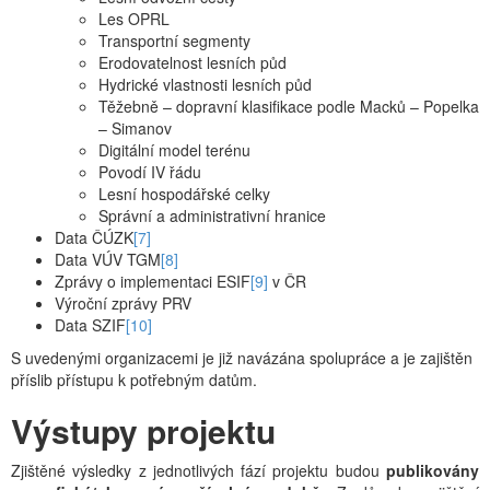
Les OPRL
Transportní segmenty
Erodovatelnost lesních půd
Hydrické vlastnosti lesních půd
Těžebně – dopravní klasifikace podle Macků – Popelka
– Simanov
Digitální model terénu
Povodí IV řádu
Lesní hospodářské celky
Správní a administrativní hranice
Data ČÚZK
[7]
Data VÚV TGM
[8]
Zprávy o implementaci ESIF
[9]
v ČR
Výroční zprávy PRV
Data SZIF
[10]
S uvedenými organizacemi je již navázána spolupráce a je zajištěn
příslib přístupu k potřebným datům.
Výstupy projektu
Zjištěné výsledky z jednotlivých fází projektu budou
publikovány