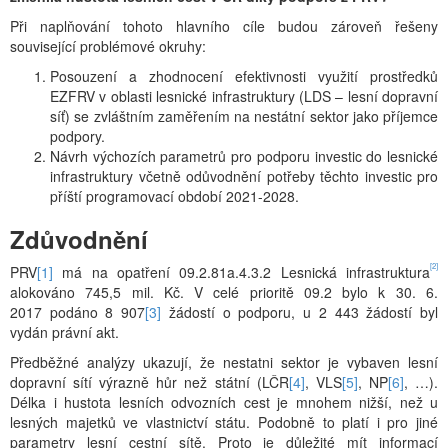
Při naplňování tohoto hlavního cíle budou zároveň řešeny
související problémové okruhy:
Posouzení a zhodnocení efektivnosti využití prostředků
EZFRV v oblasti lesnické infrastruktury (LDS – lesní dopravní
síť) se zvláštním zaměřením na nestátní sektor jako příjemce
podpory.
Návrh výchozích parametrů pro podporu investic do lesnické
infrastruktury včetně odůvodnění potřeby těchto investic pro
příští programovací období 2021-2028.
Zdůvodnění
[2]
PRV
[1]
má na opatření 09.2.81a.4.3.2 Lesnická infrastruktura
alokováno 745,5 mil. Kč. V celé prioritě 09.2 bylo k 30. 6.
2017 podáno 8 907
[3]
žádostí o podporu, u 2 443 žádostí byl
vydán právní akt.
Předběžné analýzy ukazují, že nestatni sektor je vybaven lesní
dopravní sítí výrazně hůr než státní (LČR
[4]
, VLS
[5]
, NP
[6]
, …).
Délka i hustota lesních odvozních cest je mnohem nižší, než u
lesných majetků ve vlastnictví státu. Podobně to platí i pro jiné
parametry lesní cestní sítě. Proto je důležité mít informací