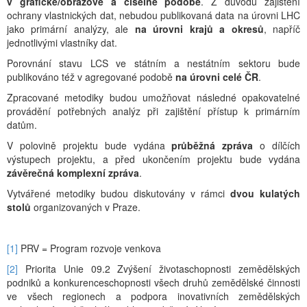
v grafické/obrazové a číselné podobě
. Z důvodu zajištění
ochrany vlastnických dat, nebudou publikovaná data na úrovni LHC
jako primární analýzy, ale
na úrovni krajů a okresů
, napříč
jednotlivými vlastníky dat.
Porovnání stavu LCS ve státním a nestátním sektoru bude
publikováno též v agregované podobě
na úrovni celé ČR
.
Zpracované metodiky budou umožňovat následné opakovatelné
provádění potřebných analýz při zajištění přístup k primárním
datům.
V polovině projektu bude vydána
průběžná zpráva
o dílčích
výstupech projektu, a před ukončením projektu bude vydána
závěrečná komplexní zpráva
.
Vytvářené metodiky budou diskutovány v rámci
dvou kulatých
stolů
organizovaných v Praze.
[1]
PRV = Program rozvoje venkova
[2]
Priorita Unie 09.2 Zvýšení životaschopnosti zemědělských
podniků a konkurenceschopnosti všech druhů zemědělské činnosti
ve všech regionech a podpora inovativních zemědělských