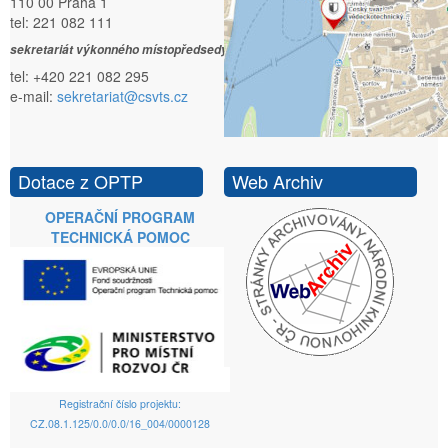
110 00 Praha 1
tel: 221 082 111
sekretariát výkonného místopředsedy:
tel: +420 221 082 295
e-mail:
sekretariat@csvts.cz
Dotace z OPTP
Web Archiv
OPERAČNÍ PROGRAM
TECHNICKÁ POMOC
Registrační číslo projektu:
CZ.08.1.125/0.0/0.0/16_004/0000128