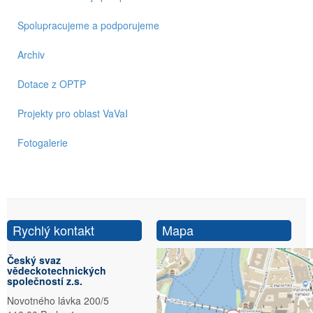
Spolupracujeme a podporujeme
Archiv
Dotace z OPTP
Projekty pro oblast VaVaI
Fotogalerie
Rychlý kontakt
Mapa
Český svaz
vědeckotechnických
společností z.s.
Novotného lávka 200/5