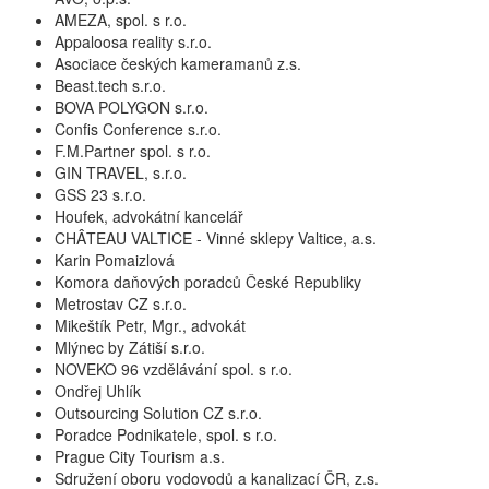
AMEZA, spol. s r.o.
Appaloosa reality s.r.o.
Asociace českých kameramanů z.s.
Beast.tech s.r.o.
BOVA POLYGON s.r.o.
Confis Conference s.r.o.
F.M.Partner spol. s r.o.
GIN TRAVEL, s.r.o.
GSS 23 s.r.o.
Houfek, advokátní kancelář
CHÂTEAU VALTICE - Vinné sklepy Valtice, a.s.
Karin Pomaizlová
Komora daňových poradců České Republiky
Metrostav CZ s.r.o.
Mikeštík Petr, Mgr., advokát
Mlýnec by Zátiší s.r.o.
NOVEKO 96 vzdělávání spol. s r.o.
Ondřej Uhlík
Outsourcing Solution CZ s.r.o.
Poradce Podnikatele, spol. s r.o.
Prague City Tourism a.s.
Sdružení oboru vodovodů a kanalizací ČR, z.s.