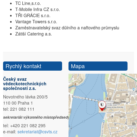
TC Line,s.r.o.
T-Mobile Infra CZ s.r.o.
TŘI GRÁCIE s.r.o.
Vantage Towers s.r.o.
Zaměstnavatelský svaz důlního a naftového průmyslu
Zátiší Catering a.s.
Rychlý kontakt
Mapa
Český svaz
vědeckotechnických
společností z.s.
Novotného lávka 200/5
110 00 Praha 1
tel: 221 082 111
sekretariát výkonného místopředsedy:
tel: +420 221 082 295
e-mail:
sekretariat@csvts.cz