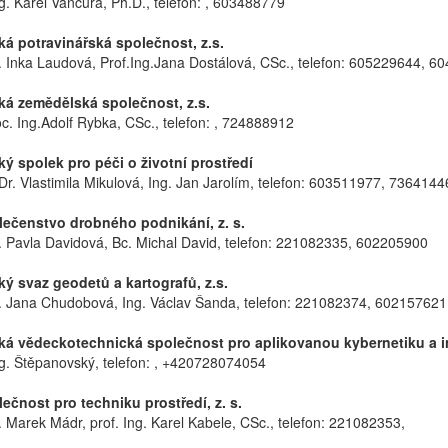
ng. Karel Vančura, Ph.D., telefon: , 603488779
 potravinářská společnost, z.s.
. Inka Laudová, Prof.Ing.Jana Dostálová, CSc., telefon: 605229644, 6
 zemědělská společnost, z.s.
oc. Ing.Adolf Rybka, CSc., telefon: , 724888912
 spolek pro péči o životní prostředí
r. Vlastimila Mikulová, Ing. Jan Jarolím, telefon: 603511977, 7364144
čenstvo drobného podnikání, z. s.
. Pavla Davidová, Bc. Michal David, telefon: 221082335, 602205900
 svaz geodetů a kartografů, z.s.
. Jana Chudobová, Ing. Václav Šanda, telefon: 221082374, 602157621
 vědeckotechnická společnost pro aplikovanou kybernetiku a inf
ng. Štěpanovský, telefon: , +420728074054
čnost pro techniku prostředí, z. s.
. Marek Mádr, prof. Ing. Karel Kabele, CSc., telefon: 221082353,