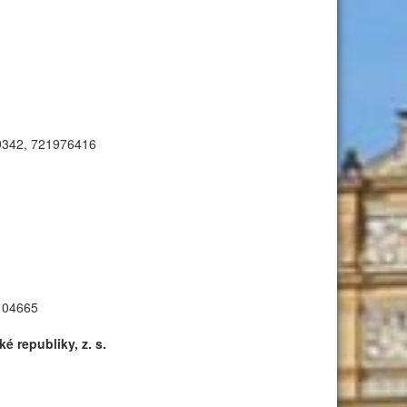
59342, 721976416
1104665
 republiky, z. s.