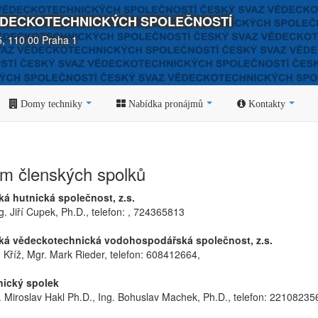
ĚDECKOTECHNICKÝCH SPOLEČNOSTÍ
5, 110 00 Praha 1
Domy techniky
Nabídka pronájmů
Kontakty
m členských spolků
 hutnická společnost, z.s.
g. Jiří Cupek, Ph.D., telefon: , 724365813
á vědeckotechnická vodohospodářská společnost, z.s.
 Kříž, Mgr. Mark Rieder, telefon: 608412664,
ický spolek
. Miroslav Hakl Ph.D., Ing. Bohuslav Machek, Ph.D., telefon: 2210823