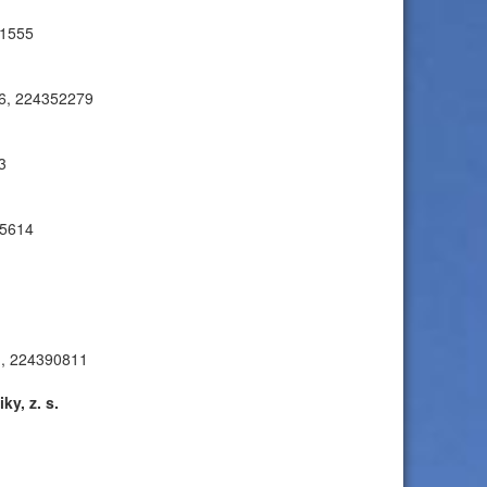
71555
256, 224352279
3
65614
31, 224390811
y, z. s.