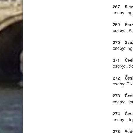
267 Slezs
osoby: Ing
269 Praž
osoby: , K
270 Svaz 
osoby: Ing
271 Česká
osoby: , d
272 Česká
osoby: RND
273 Česká
osoby: Li
274 Česká
osoby: , I
278 Věde