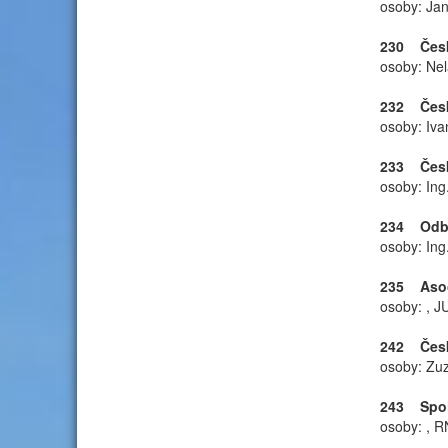
osoby: Jan
230 Česká
osoby: Nel
232 Česká
osoby: Iva
233 Česká
osoby: Ing.
234 Odbor
osoby: Ing
235 Asoci
osoby: , JU
242 Český
osoby: Zu
243 Spole
osoby: , R