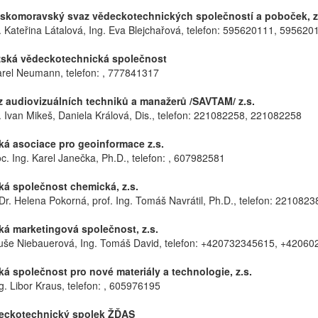
komoravský svaz vědeckotechnických společností a poboček, z
. Kateřina Látalová, Ing. Eva Blejchařová, telefon: 595620111, 595620
ská vědeckotechnická společnost
arel Neumann, telefon: , 777841317
audiovizuálních techniků a manažerů /SAVTAM/ z.s.
. Ivan Mikeš, Daniela Králová, Dis., telefon: 221082258, 221082258
 asociace pro geoinformace z.s.
oc. Ing. Karel Janečka, Ph.D., telefon: , 607982581
 společnost chemická, z.s.
r. Helena Pokorná, prof. Ing. Tomáš Navrátil, Ph.D., telefon: 221082
 marketingová společnost, z.s.
buše Niebauerová, Ing. Tomáš David, telefon: +420732345615, +4206
 společnost pro nové materiály a technologie, z.s.
ng. Libor Kraus, telefon: , 605976195
ckotechnický spolek ŽĎAS