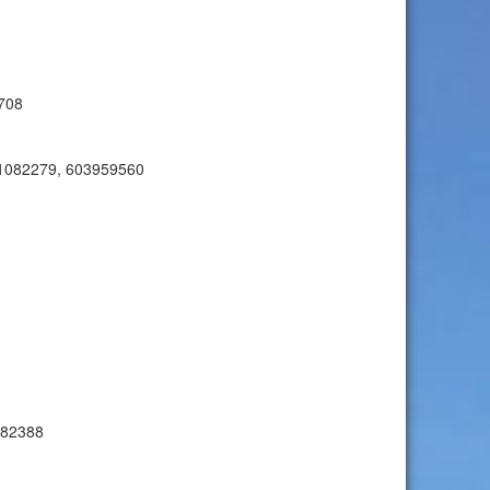
7708
 221082279, 603959560
082388