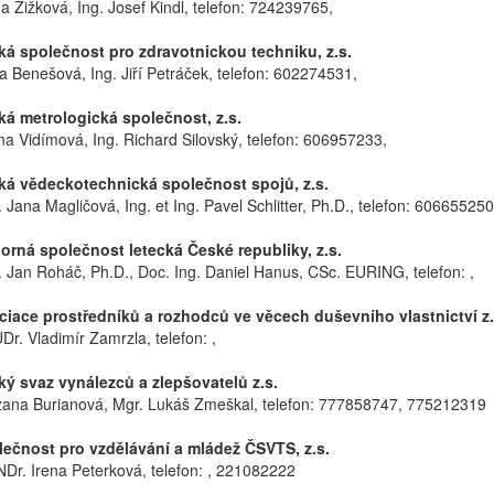
a Žižková, Ing. Josef Kindl, telefon: 724239765,
 společnost pro zdravotnickou techniku, z.s.
a Benešová, Ing. Jiří Petráček, telefon: 602274531,
 metrologická společnost, z.s.
na Vidímová, Ing. Richard Silovský, telefon: 606957233,
 vědeckotechnická společnost spojů, z.s.
 Jana Magličová, Ing. et Ing. Pavel Schlitter, Ph.D., telefon: 606655250
ná společnost letecká České republiky, z.s.
. Jan Roháč, Ph.D., Doc. Ing. Daniel Hanus, CSc. EURING, telefon: ,
ace prostředníků a rozhodců ve věcech duševního vlastnictví z.
Dr. Vladimír Zamrzla, telefon: ,
 svaz vynálezců a zlepšovatelů z.s.
zana Burianová, Mgr. Lukáš Zmeškal, telefon: 777858747, 775212319
čnost pro vzdělávání a mládež ČSVTS, z.s.
NDr. Irena Peterková, telefon: , 221082222