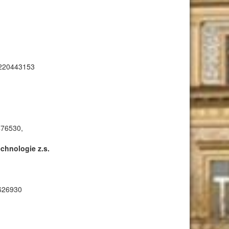
, 220443153
476530,
chnologie z.s.
2626930