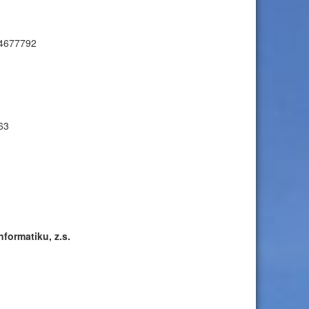
04677792
63
ormatiku, z.s.