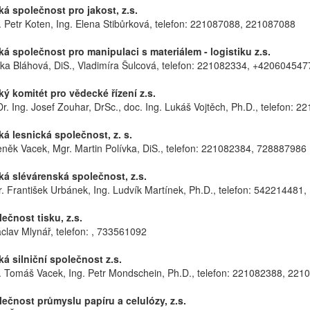
 společnost pro jakost, z.s.
. Petr Koten, Ing. Elena Stibůrková, telefon: 221087088, 221087088
 společnost pro manipulaci s materiálem - logistiku z.s.
ška Bláhová, DiS., Vladimíra Šulcová, telefon: 221082334, +42060454
 komitét pro vědecké řízení z.s.
r. Ing. Josef Zouhar, DrSc., doc. Ing. Lukáš Vojtěch, Ph.D., telefon:
 lesnická společnost, z. s.
něk Vacek, Mgr. Martin Polívka, DiS., telefon: 221082384, 728887986
 slévárenská společnost, z.s.
. František Urbánek, Ing. Ludvík Martínek, Ph.D., telefon: 542214481,
čnost tisku, z.s.
áclav Mlynář, telefon: , 733561092
 silniční společnost z.s.
. Tomáš Vacek, Ing. Petr Mondschein, Ph.D., telefon: 221082388, 221
čnost průmyslu papíru a celulózy, z.s.