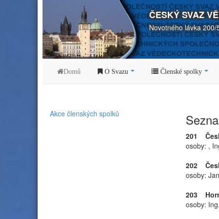
ČESKÝ SVAZ V
Novotného lávka 200/
Domů
O Svazu
Členské spolky
Akce členských spolků
Sezna
201 Česká
osoby: , In
202 Česk
osoby: Jan
203 Horn
osoby: Ing