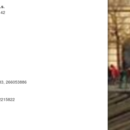
.s.
142
383, 266053886
02215822