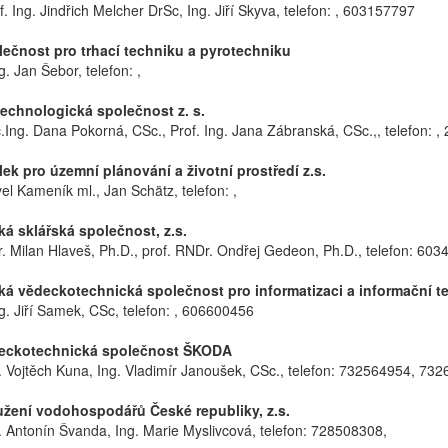
. Ing. Jindřich Melcher DrSc, Ing. Jiří Skyva, telefon: , 603157797
čnost pro trhací techniku a pyrotechniku
g. Jan Šebor, telefon: ,
chnologická společnost z. s.
.Ing. Dana Pokorná, CSc., Prof. Ing. Jana Zábranská, CSc.,, telefon: 
k pro územní plánování a životní prostředí z.s.
el Kameník ml., Jan Schätz, telefon: ,
 sklářská společnost, z.s.
. Milan Hlaveš, Ph.D., prof. RNDr. Ondřej Gedeon, Ph.D., telefon: 603
 vědeckotechnická společnost pro informatizaci a informační te
ng. Jiří Samek, CSc, telefon: , 606600456
ckotechnická společnost ŠKODA
. Vojtěch Kuna, Ing. Vladimír Janoušek, CSc., telefon: 732564954, 73
ení vodohospodářů České republiky, z.s.
. Antonín Švanda, Ing. Marie Myslivcová, telefon: 728508308,