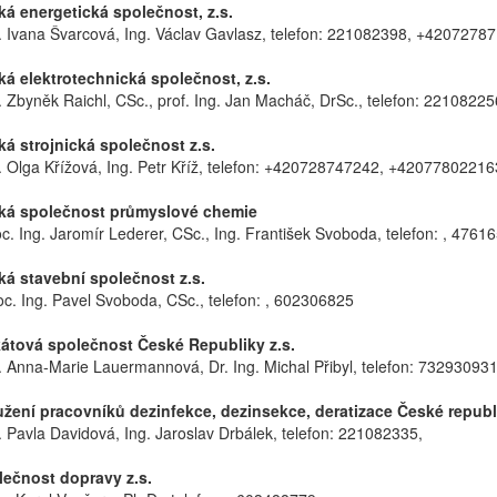
 energetická společnost, z.s.
. Ivana Švarcová, Ing. Václav Gavlasz, telefon: 221082398, +4207278
 elektrotechnická společnost, z.s.
. Zbyněk Raichl, CSc., prof. Ing. Jan Macháč, DrSc., telefon: 221082
 strojnická společnost z.s.
. Olga Křížová, Ing. Petr Kříž, telefon: +420728747242, +42077802216
á společnost průmyslové chemie
oc. Ing. Jaromír Lederer, CSc., Ing. František Svoboda, telefon: , 4761
 stavební společnost z.s.
oc. Ing. Pavel Svoboda, CSc., telefon: , 602306825
átová společnost České Republiky z.s.
. Anna-Marie Lauermannová, Dr. Ing. Michal Přibyl, telefon: 7329309
ení pracovníků dezinfekce, dezinsekce, deratizace České republik
. Pavla Davidová, Ing. Jaroslav Drbálek, telefon: 221082335,
čnost dopravy z.s.