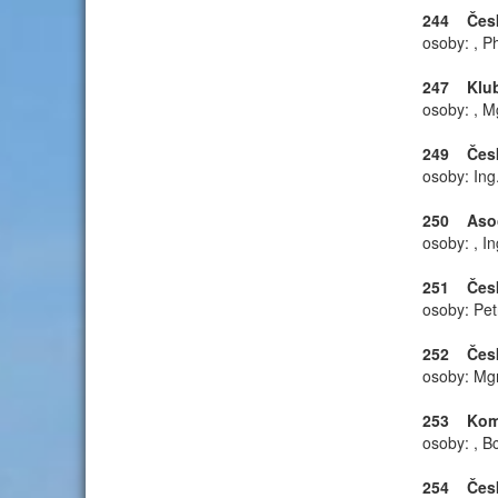
244 Česká
osoby: , P
247 Klub
osoby: , M
249 Česko
osoby: Ing
250 Asoci
osoby: , In
251 Česká
osoby: Pet
252 Česká
osoby: Mgr
253 Komor
osoby: , B
254 Česká