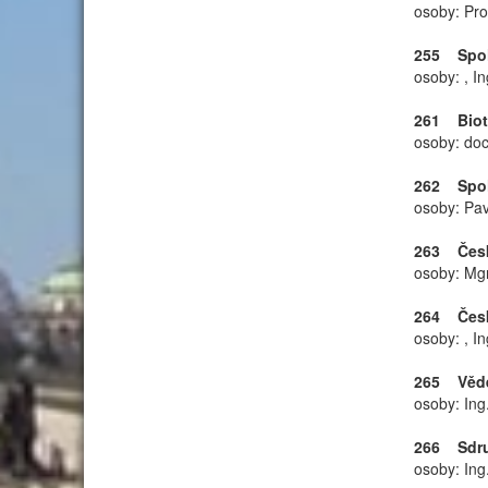
osoby: Prof
255 Spole
osoby: , In
261 Biote
osoby: doc
262 Spole
osoby: Pav
263 Česká
osoby: Mgr
264 Česká
osoby: , I
265 Věde
osoby: Ing
266 Sdruž
osoby: Ing