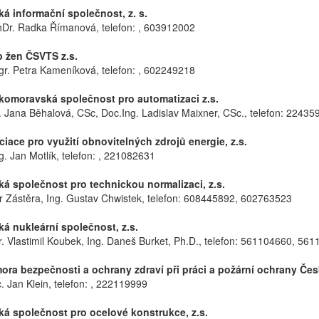
 informační společnost, z. s.
hDr. Radka Římanová, telefon: , 603912002
 žen ČSVTS z.s.
gr. Petra Kameníková, telefon: , 602249218
moravská společnost pro automatizaci z.s.
. Jana Běhalová, CSc, Doc.Ing. Ladislav Maixner, CSc., telefon: 2243
ace pro využití obnovitelných zdrojů energie, z.s.
g. Jan Motlík, telefon: , 221082631
 společnost pro technickou normalizaci, z.s.
r Zástěra, Ing. Gustav Chwistek, telefon: 608445892, 602763523
 nukleární společnost, z.s.
. Vlastimil Koubek, Ing. Daneš Burket, Ph.D., telefon: 561104660, 56
a bezpečnosti a ochrany zdraví při práci a požární ochrany České
c. Jan Klein, telefon: , 222119999
 společnost pro ocelové konstrukce, z.s.