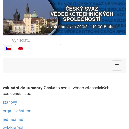
ČESKÝ SVAZ
VĚDECKOTECHNICKÝCH
SPOLEČNOSTÍ
Novotného lávka 200/5, 110 00 Praha 1
základní dokumenty
Českého svazu vědeckotechnických
společností z.s.
stanovy
organizační řád
jednací řád
volební řád