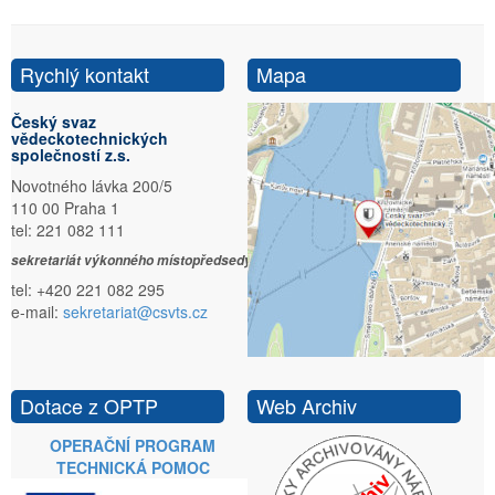
Rychlý kontakt
Mapa
Český svaz
vědeckotechnických
společností z.s.
Novotného lávka 200/5
110 00 Praha 1
tel: 221 082 111
sekretariát výkonného místopředsedy:
tel: +420 221 082 295
e-mail:
sekretariat@csvts.cz
Dotace z OPTP
Web Archiv
OPERAČNÍ PROGRAM
TECHNICKÁ POMOC