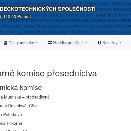
ĚDECKOTECHNICKÝCH SPOLEČNOSTÍ
5, 110 00 Praha 1
Domy techniky
Nabídka pronájmů
Kontakty
rné komise přesednictva
mická komise
la Mutínská – předsedkyně
 Jana Dostálová, CSc.
a Peterková
ena Pokorná