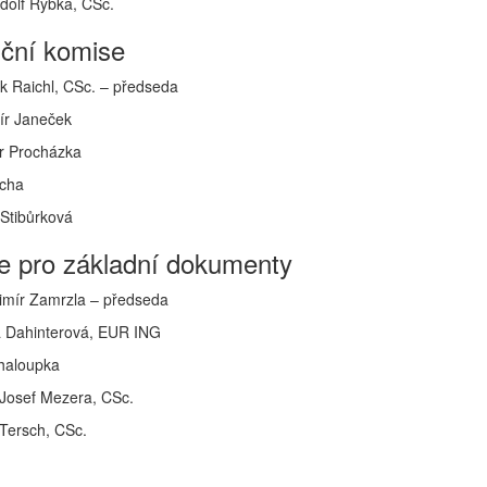
Adolf Rybka, CSc.
iční komise
k Raichl, CSc. – předseda
ír Janeček
r Procházka
ýcha
 Stibůrková
e pro základní dokumenty
imír Zamrzla – předseda
a Dahinterová, EUR ING
haloupka
 Josef Mezera, CSc.
 Tersch, CSc.