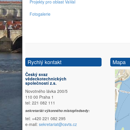
Projekty pro oblast VaVaI
Fotogalerie
Rychlý kontakt
Mapa
Český svaz
vědeckotechnických
společností z.s.
Novotného lávka 200/5
110 00 Praha 1
tel: 221 082 111
sekretariát výkonného místopředsedy:
tel: +420 221 082 295
e-mail:
sekretariat@csvts.cz