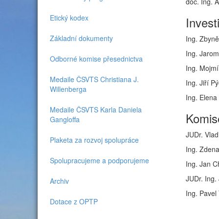
doc. Ing. 
Etický kodex
Invest
Základní dokumenty
Ing. Zbyně
Ing. Jarom
Odborné komise přesednictva
Ing. Mojmí
Medaile ČSVTS Christiana J.
Ing. Jiří P
Willenberga
Ing. Elena
Medaile ČSVTS Karla Daniela
Komis
Gangloffa
JUDr. Vlad
Plaketa za rozvoj spolupráce
Ing. Zden
Spolupracujeme a podporujeme
Ing. Jan C
JUDr. Ing.
Archiv
Ing. Pavel
Dotace z OPTP