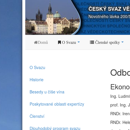
ČESKÝ SVAZ V
Novotného lávka 200/
Domů
O Svazu
Členské spolky
O Svazu
Odbo
Historie
Ekono
Besedy u číše vína
Ing. Ludmi
Poskytované oblasti expertízy
prof. Ing.
RNDr. Iren
Členství
RNDr. Hel
Dlouhodobý program svazu