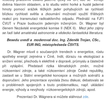
dvěma hlavním oblastem, a to studiu velmi horké a husté jaderné
hmoty pomocí srážek těžkých jader pohybujících se rychlostí
blízkou rychlosti světla a zkoumání možností využití tříštivých
reakcí pro transmutaci radioaktivního odpadu. Přednáší na FJFI
ČVUT v Praze budoucím jaderným inženýrům. Dr. Wagner byl
členem Nezávislé energetické komise II (NEK II).
Mezi jeho zájmy
se řadí také amatérská astronomie a vědecko-fantastická literatura.
Besedu uvedl a moderoval doc. Ing. Zdeněk Trojan, CSc.,
EUR ING, místopředseda ČSVTS.
Dr. Wagner mluvil o současných trendech v energetice, růstu
spotřeby energií zejména v Číně, Indii, důrazu na ekologizaci a
snížení emisí, přechodu k elektřině v dopravě, průmyslu a částečně
při vytápění. Představil rizika klimatických změn, možné
nízkoemisní zdroje, a také nízkoemisní zdroje České republiky,
zastavil se u Státní energetické koncepce a možných scénářů a
doporučení. Jeho prezentace vyvolala živou diskusi, debatovalo se
o problémech spojených s touto problematikou, např. ukládání
energie, výhody a nevýhody nízkoenergetických zdrojů, apod.
Prezentaci Dr. Wágnera si můžete stáhnout
zde
.