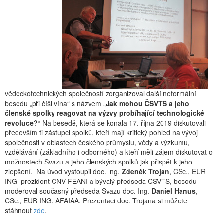
vědeckotechnických společností zorganizoval další neformální
besedu „při číši vína“ s názvem „
Jak mohou ČSVTS a jeho
členské spolky reagovat na výzvy probíhající technologické
revoluce?
“ Na besedě, která se konala 17. října 2019 diskutovali
především ti zástupci spolků, kteří mají kritický pohled na vývoj
společnosti v oblastech českého průmyslu, vědy a výzkumu,
vzdělávání (základního i odborného) a kteří měli zájem diskutovat o
možnostech Svazu a jeho členských spolků jak přispět k jeho
zlepšení. Na úvod vystoupil doc. Ing.
Zdeněk Trojan
, CSc., EUR
ING, prezident ČNV FEANI a bývalý předseda ČSVTS, besedu
moderoval současný předseda Svazu doc. Ing.
Daniel Hanus
,
CSc., EUR ING, AFAIAA. Prezentaci doc. Trojana si můžete
stáhnout
zde
.