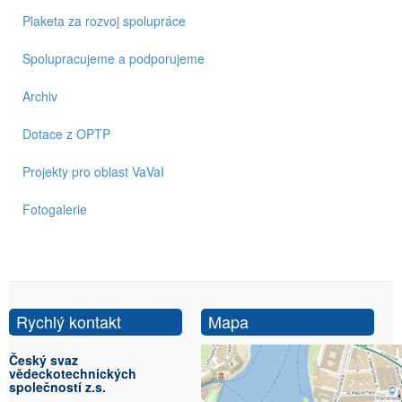
Plaketa za rozvoj spolupráce
Spolupracujeme a podporujeme
Archiv
Dotace z OPTP
Projekty pro oblast VaVaI
Fotogalerie
Rychlý kontakt
Mapa
Český svaz
vědeckotechnických
společností z.s.