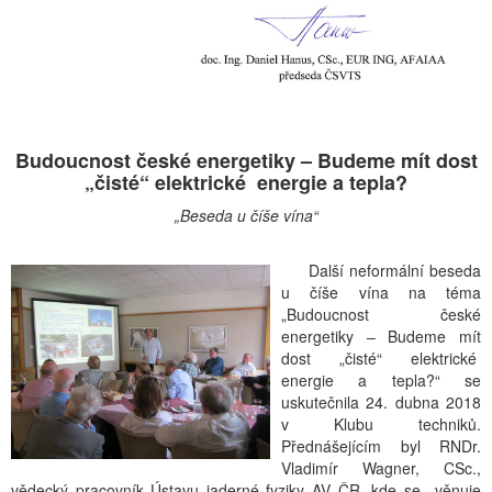
Budoucnost české energetiky – Budeme mít dost
„čisté“ elektrické energie a tepla?
„Beseda u číše vína“
Další neformální beseda
u číše vína na téma
„Budoucnost české
energetiky – Budeme mít
dost „čisté“ elektrické
energie a tepla?“ se
uskutečnila 24. dubna 2018
v Klubu techniků.
Přednášejícím byl RNDr.
Vladimír Wagner, CSc.,
vědecký pracovník Ústavu jaderné fyziky AV ČR, kde se věnuje