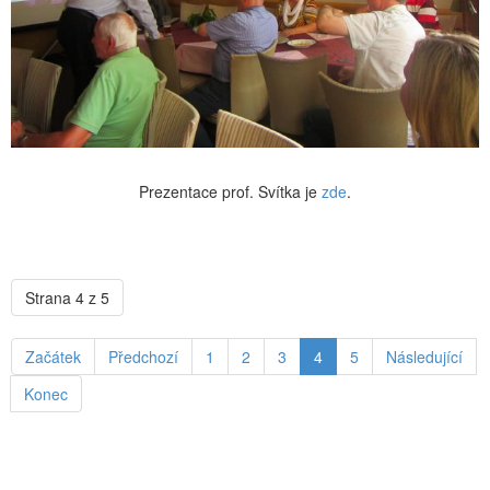
Prezentace prof. Svítka je
zde
.
Strana 4 z 5
Začátek
Předchozí
1
2
3
4
5
Následující
Konec