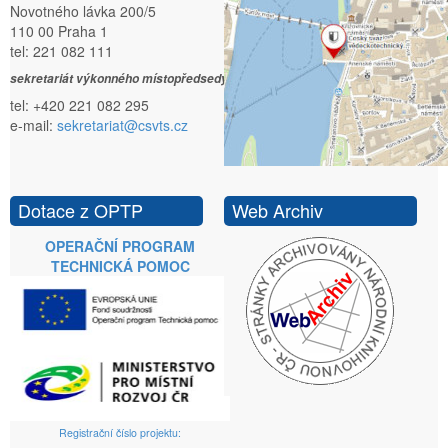
Novotného lávka 200/5
110 00 Praha 1
tel: 221 082 111
sekretariát výkonného místopředsedy:
tel: +420 221 082 295
e-mail:
sekretariat@csvts.cz
Dotace z OPTP
Web Archiv
OPERAČNÍ PROGRAM
TECHNICKÁ POMOC
Registrační číslo projektu: