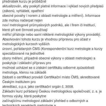
přednášek kurzu je průběžně
aktualizován, aby poskytl platné informace i výklad nových předpisů
(zákonů, vyhlášek, opatření
obecné povahy i norem z oblasti metrologie a měření). Informace
zde mohou načerpat nejen
noví metrologové průmyslových podniků, ale i firem či institucí,
které při své činnosti používají
měřicí přístroje nebo sami některé metrologické výkony provádějí.
Absolvování tohoto kurzu je vhodnou přípravou pro účast v
metrologických kurzech vyšších
úrovní, pořádaných ČMS (Korespondenční kurz metrologie a kurzy
specializované na jednotlivé
obory měření, případně obecné výkony v oblasti metrologie) a
poskytuje i základní přípravu pro
možnost ucházet se o získání certifikátu odborné způsobilosti
metrologa, kterou na základě
žádosti o certifikaci provádí Certifikační místo ČMS, akreditované
Českým institutem pro
akreditaci, o.p.s. jako certifikační orgán č. 3008.
Základní kurz pořádaný Českou metrologickou společností, z. s. je
formou výuky, která poskytne
začínajícímu metrologovi základní přehled o odborných a
technických aspektech metrologie a