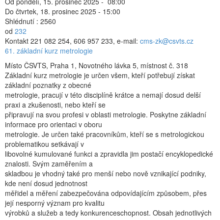
Od pondělí, 15. prosinec 2025 - 08:00
Do čtvrtek, 18. prosinec 2025 - 15:00
Shlédnutí
: 2560
od
232
Kontakt
221 082 254, 606 957 233, e-mail:
cms-zk@csvts.cz
61. základní kurz metrologie
Místo
ČSVTS, Praha 1, Novotného lávka 5, místnost č. 318
Základní kurz metrologie je určen všem, kteří potřebují získat
základní poznatky z obecné
metrologie, pracují v této disciplíně krátce a nemají dosud delší
praxi a zkušenosti, nebo kteří se
připravují na svou profesi v oblasti metrologie. Poskytne základní
informace pro orientaci v oboru
metrologie. Je určen také pracovníkům, kteří se s metrologickou
problematikou setkávají v
libovolné kumulované funkci a zpravidla jim postačí encyklopedické
znalosti. Svým zaměřením a
skladbou je vhodný také pro menší nebo nově vznikající podniky,
kde není dosud jednotnost
měřidel a měření zabezpečována odpovídajícím způsobem, přes
její nesporný význam pro kvalitu
výrobků a služeb a tedy konkurenceschopnost. Obsah jednotlivých