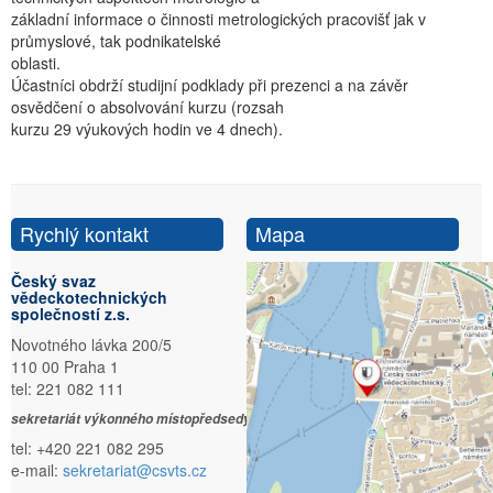
základní informace o činnosti metrologických pracovišť jak v
průmyslové, tak podnikatelské
oblasti.
Účastníci obdrží studijní podklady při prezenci a na závěr
osvědčení o absolvování kurzu (rozsah
kurzu 29 výukových hodin ve 4 dnech).
Rychlý kontakt
Mapa
Český svaz
vědeckotechnických
společností z.s.
Novotného lávka 200/5
110 00 Praha 1
tel: 221 082 111
sekretariát výkonného místopředsedy:
tel: +420 221 082 295
e-mail:
sekretariat@csvts.cz