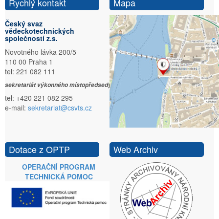
Rychlý kontakt
Mapa
Český svaz
vědeckotechnických
společností z.s.
Novotného lávka 200/5
110 00 Praha 1
tel: 221 082 111
sekretariát výkonného místopředsedy:
tel: +420 221 082 295
e-mail:
sekretariat@csvts.cz
Dotace z OPTP
Web Archiv
OPERAČNÍ PROGRAM
TECHNICKÁ POMOC