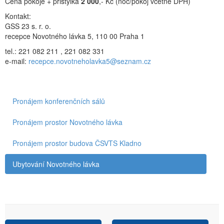
Cena pokoje + přistýlka
2 000
,- Kč (noc/pokoj včetně DPH)
Kontakt:
GSS 23 s. r. o.
recepce Novotného lávka 5, 110 00 Praha 1
tel.: 221 082 211 , 221 082 331
e-mail:
recepce.novotneholavka5@seznam.cz
Pronájem konferenčních sálů
Pronájem prostor Novotného lávka
Pronájem prostor budova ČSVTS Kladno
Ubytování Novotného lávka