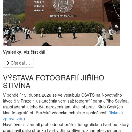
Výsledky: viz číst dál
Číst dál …
VÝSTAVA FOTOGRAFIÍ JIŘÍHO
STIVÍNA
V pondělí 13. dubna 2026 se ve vestibulu ČSVTS na Novotného
lávce 5 v Praze 1 uskutečnila vernisáž fotografií pana Jiřího Stivína,
uspořádaná k jeho 84. narozeninám. Akci připravil Klub Českých
kino fotografů při Pražské vědeckotechnické společnosti (
tisková
zpráva zde
).
Návštěvníci si mohli prohlédnout průřez fotografickou tvorbou, který
představil další stránku tvorby Jiřího Stivína, známého zejména