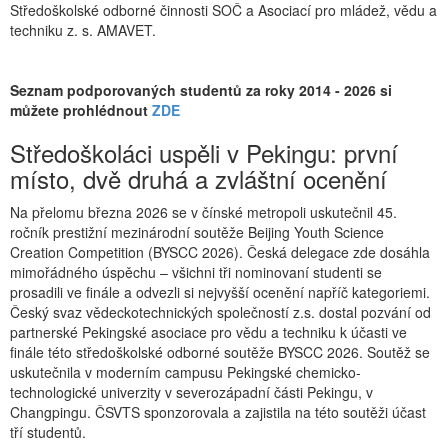
Středoškolské odborné činnosti SOČ a Asociací pro mládež, vědu a
techniku z. s. AMAVET.
Seznam podporovaných studentů za roky 2014 - 2026 si
můžete prohlédnout
ZDE
Středoškoláci uspěli v Pekingu: první
místo, dvě druhá a zvláštní ocenění
Na přelomu března 2026 se v čínské metropoli uskutečnil 45.
ročník prestižní mezinárodní soutěže Beijing Youth Science
Creation Competition (BYSCC 2026). Česká delegace zde dosáhla
mimořádného úspěchu – všichni tři nominovaní studenti se
prosadili ve finále a odvezli si nejvyšší ocenění napříč kategoriemi.
Český svaz vědeckotechnických společností z.s. dostal pozvání od
partnerské Pekingské asociace pro vědu a techniku k účasti ve
finále této středoškolské odborné soutěže BYSCC 2026. Soutěž se
uskutečnila v moderním campusu Pekingské chemicko-
technologické univerzity v severozápadní části Pekingu, v
Changpingu. ČSVTS sponzorovala a zajistila na této soutěži účast
tří studentů.