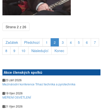
Strana 2 z 26
Začátek
Předchozí
1
2
3
4
5
6
7
8
9
10
Následující
Konec
Akce členských spolků
23 září 2026
Mezinárodní konference Trhací technika a pyrotechnika
19 říjen 2026
MĚŘENÍ OSVĚTLENÍ
21 říjen 2026