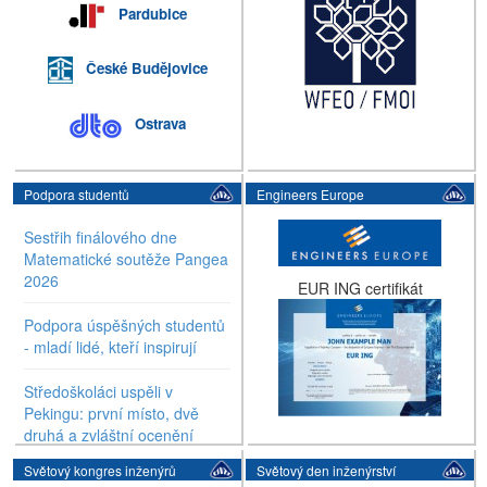
Pardubice
České Budějovice
Ostrava
Podpora studentů
Engineers Europe
Sestřih finálového dne
Matematické soutěže Pangea
2026
EUR ING certifikát
Podpora úspěšných studentů
- mladí lidé, kteří inspirují
Středoškoláci uspěli v
Pekingu: první místo, dvě
druhá a zvláštní ocenění
Světový kongres inženýrů
Světový den inženýrství
EXPO SCIENCE AMAVET