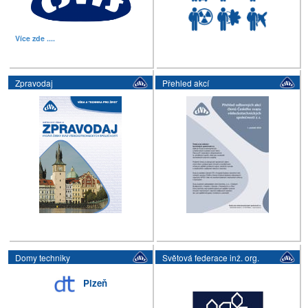
Více zde ....
Zpravodaj
Přehled akcí
Domy techniky
Světová federace inž. org.
Plzeň