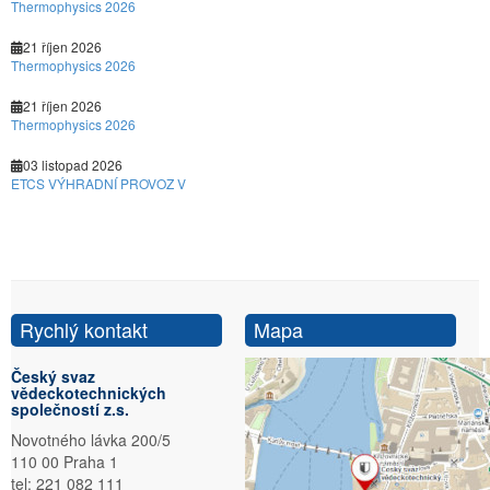
Thermophysics 2026
21 říjen 2026
Thermophysics 2026
21 říjen 2026
Thermophysics 2026
03 listopad 2026
ETCS VÝHRADNÍ PROVOZ V
Rychlý kontakt
Mapa
Český svaz
vědeckotechnických
společností z.s.
Novotného lávka 200/5
110 00 Praha 1
tel: 221 082 111