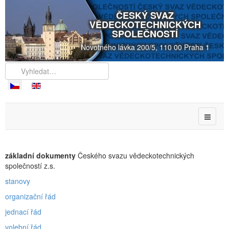
ČESKÝ SVAZ
VĚDECKOTECHNICKÝCH
SPOLEČNOSTÍ
Novotného lávka 200/5, 110 00 Praha 1
základní dokumenty
Českého svazu vědeckotechnických
společností z.s.
stanovy
organizační řád
jednací řád
volební řád