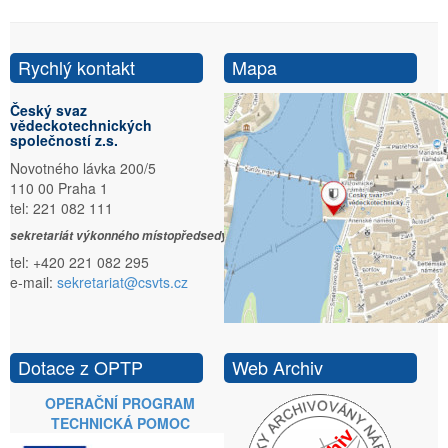
Rychlý kontakt
Mapa
Český svaz
vědeckotechnických
společností z.s.
Novotného lávka 200/5
110 00 Praha 1
tel: 221 082 111
sekretariát výkonného místopředsedy:
tel: +420 221 082 295
e-mail:
sekretariat@csvts.cz
Dotace z OPTP
Web Archiv
OPERAČNÍ PROGRAM
TECHNICKÁ POMOC