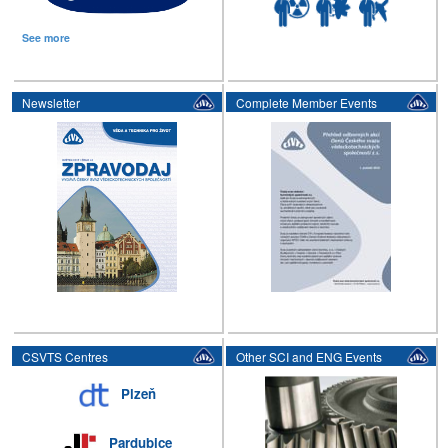
See more
Newsletter
Complete Member Events
CSVTS Centres
Other SCI and ENG Events
Plzeň
Pardubice