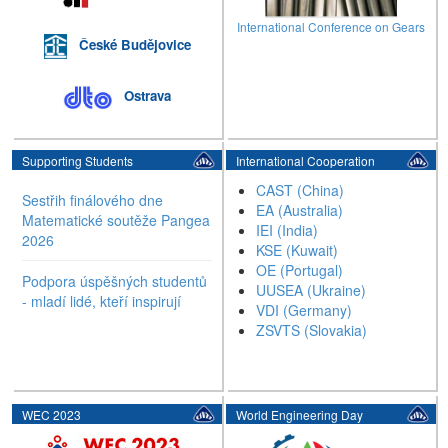
International Conference on Gears
České Budějovice
Ostrava
Supporting Students
International Cooperation
CAST (China)
Sestřih finálového dne
EA (Australia)
Matematické soutěže Pangea
IEI (India)
2026
KSE (Kuwait)
OE (Portugal)
Podpora úspěšných studentů
UUSEA (Ukraine)
- mladí lidé, kteří inspirují
VDI (Germany)
ZSVTS (Slovakia)
WEC 2023
World Engineering Day