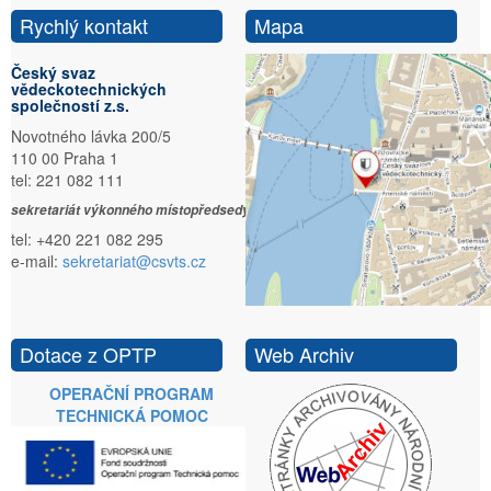
Rychlý kontakt
Mapa
Český svaz
vědeckotechnických
společností z.s.
Novotného lávka 200/5
110 00 Praha 1
tel: 221 082 111
sekretariát výkonného místopředsedy:
tel: +420 221 082 295
e-mail:
sekretariat@csvts.cz
Dotace z OPTP
Web Archiv
OPERAČNÍ PROGRAM
TECHNICKÁ POMOC