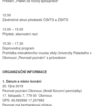
Předání „Plaket za rozvoj spolupráce“
12.50
Závěrečné slovo předsedů ČSVTS a ZSVTS
13.00 – 15.00
Přípitek, slavnostní raut
15.30 – 17.30
Doprovodný program
Prohlídka interaktivního muzea vědy Univerzity Palackého v
Olomouci „Pevnosti poznání“ s průvodcem
ORGANIZAČNÍ INFORMACE
1. Datum a místo konání
20. října 2018
Pevnost poznání Olomouc (Areál Korunní pevnůstky)
17. listopadu 7, 779 00 Olomouc
GPS: 49,592896 17,257982
Pevnost má bezbariérový přístup.