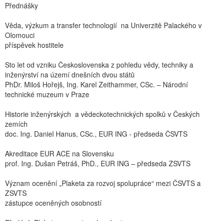
Přednášky
Věda, výzkum a transfer technologií na Univerzitě Palackého v
Olomouci
příspěvek hostitele
Sto let od vzniku Československa z pohledu vědy, techniky a
inženýrství na území dnešních dvou států
PhDr. Miloš Hořejš, Ing. Karel Zeithammer, CSc. – Národní
technické muzeum v Praze
Historie inženýrských a vědeckotechnických spolků v Českých
zemích
doc. Ing. Daniel Hanus, CSc., EUR ING - předseda ČSVTS
Akreditace EUR ACE na Slovensku
prof. Ing. Dušan Petráš, PhD., EUR ING – předseda ZSVTS
Význam ocenění „Plaketa za rozvoj spolupráce“ mezi ČSVTS a
ZSVTS
zástupce oceněných osobností