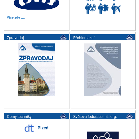
Více zde ....
Zpravodaj
Přehled akcí
Domy techniky
Světová federace inž. org.
Plzeň