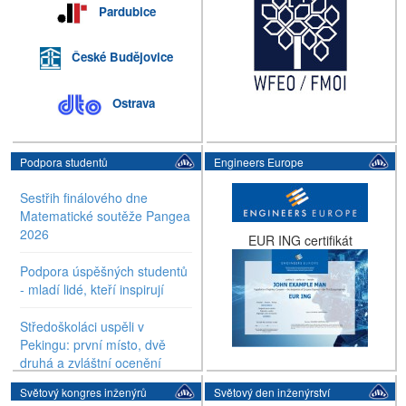
Pardubice
České Budějovice
Ostrava
Podpora studentů
Engineers Europe
Sestřih finálového dne
Matematické soutěže Pangea
2026
EUR ING certifikát
Podpora úspěšných studentů
- mladí lidé, kteří inspirují
Středoškoláci uspěli v
Pekingu: první místo, dvě
druhá a zvláštní ocenění
Světový kongres inženýrů
Světový den inženýrství
EXPO SCIENCE AMAVET