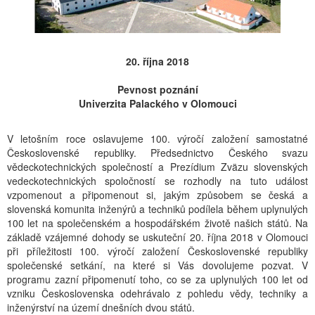
20. října 2018
Pevnost poznání
Univerzita Palackého v Olomouci
V letošním roce oslavujeme 100. výročí založení samostatné
Československé republiky. Předsednictvo Českého svazu
vědeckotechnických společností a Prezídium Zväzu slovenských
vedeckotechnických spoločností se rozhodly na tuto událost
vzpomenout a připomenout si, jakým způsobem se česká a
slovenská komunita inženýrů a techniků podílela během uplynulých
100 let na společenském a hospodářském životě našich států. Na
základě vzájemné dohody se uskuteční 20. října 2018 v Olomouci
při příležitosti 100. výročí založení Československé republiky
společenské setkání, na které si Vás dovolujeme pozvat. V
programu zazní připomenutí toho, co se za uplynulých 100 let od
vzniku Československa odehrávalo z pohledu vědy, techniky a
inženýrství na území dnešních dvou států.